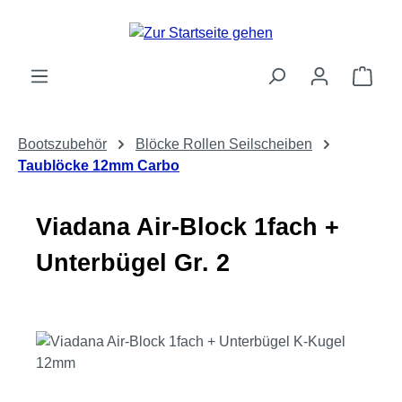
Zum Hauptinhalt springen
Ware
Bootszubehör
Blöcke Rollen Seilscheiben
Taublöcke 12mm Carbo
Viadana Air-Block 1fach +
Unterbügel Gr. 2
Bildergalerie überspringen