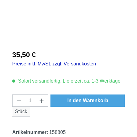
Regulärer Preis:
35,50 €
Preise inkl. MwSt. zzgl. Versandkosten
Sofort versandfertig, Lieferzeit ca. 1-3 Werktage
Produkt Anzahl: Gib den gewünschten Wert
In den Warenkorb
Stück
Artikelnummer:
158805