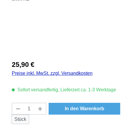
Regulärer Preis:
25,90 €
Preise inkl. MwSt. zzgl. Versandkosten
Sofort versandfertig, Lieferzeit ca. 1-3 Werktage
Produkt Anzahl: Gib den gewünschten Wert
In den Warenkorb
Stück