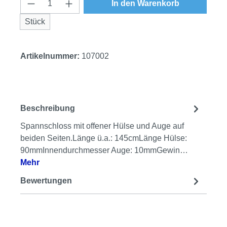
Produkt Anzahl: Gib den gewünschten Wert
In den Warenkorb
Stück
Artikelnummer:
107002
Beschreibung
Spannschloss mit offener Hülse und Auge auf
beiden Seiten.Länge ü.a.: 145cmLänge Hülse:
90mmInnendurchmesser Auge: 10mmGewin…
Mehr
Bewertungen