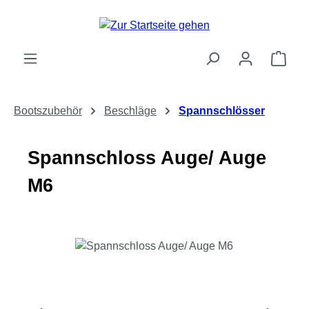
Zum Hauptinhalt springen
Ware
Bootszubehör
Beschläge
Spannschlösser
Spannschloss Auge/ Auge
M6
Bildergalerie überspringen