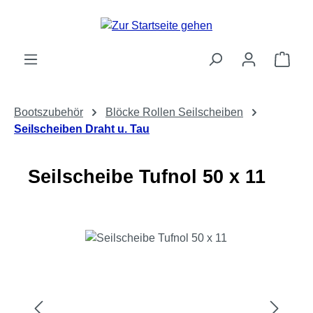
Zum Hauptinhalt springen
Ware
Bootszubehör
Blöcke Rollen Seilscheiben
Seilscheiben Draht u. Tau
Seilscheibe Tufnol 50 x 11
Bildergalerie überspringen