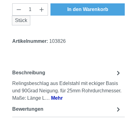
Produkt Anzahl: Gib den gewünschten Wert
In den Warenkorb
Stück
Artikelnummer:
103826
Beschreibung
Relingsbeschlag aus Edelstahl mit eckiger Basis
und 90Grad Neigung. für 25mm Rohrdurchmesser.
Maße: Länge L…
Mehr
Bewertungen