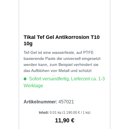
Tikal Tef Gel Antikorrosion T10
10g
Tef-Gel ist eine wasserfeste, auf PTFE
basierende Paste die universell eingesetzt
werden kann, zum Beispiel verhindert sie
das Aufblühen von Metall und schützt
zuverlässig vor Korrosion.
Sofort versandfertig, Lieferzeit ca. 1-3
Werktage
Artikelnummer:
457021
Inhalt:
0.01 kg
(1.190,00 € / 1 kg)
11,90 €
Regulärer Preis: