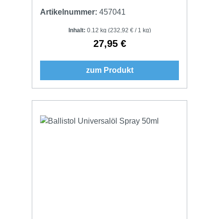
Artikelnummer:
457041
Inhalt:
0.12 kg
(232,92 € / 1 kg)
27,95 €
Regulärer Preis:
zum Produkt