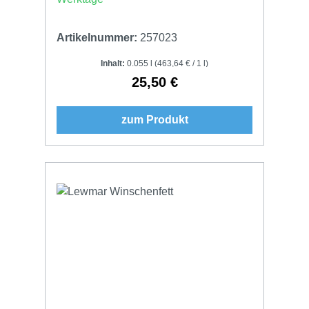
Artikelnummer:
257023
Inhalt:
0.055 l
(463,64 € / 1 l)
25,50 €
Regulärer Preis:
zum Produkt