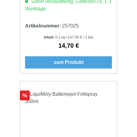
Sofort versandfertig, Lieferzeit ca. 1-3
Werktage
Artikelnummer:
257025
Inhalt:
0.1 kg
(147,00 € / 1 kg)
14,70 €
Regulärer Preis:
zum Produkt
Rabatt
%