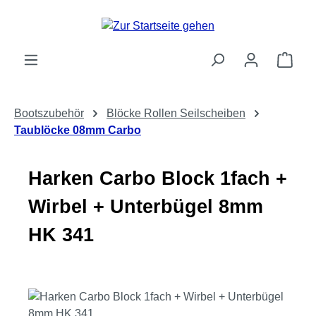
Zum Hauptinhalt springen
Ware
Bootszubehör
Blöcke Rollen Seilscheiben
Taublöcke 08mm Carbo
Harken Carbo Block 1fach +
Wirbel + Unterbügel 8mm
HK 341
Bildergalerie überspringen