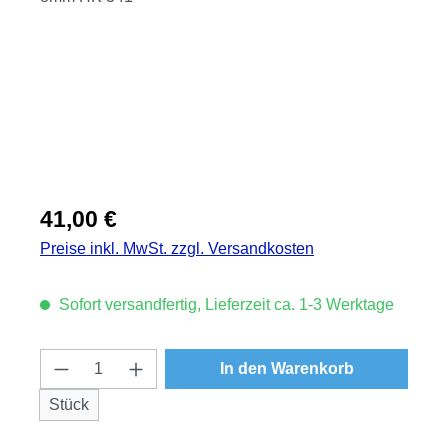
Regulärer Preis:
41,00 €
Preise inkl. MwSt. zzgl. Versandkosten
Sofort versandfertig, Lieferzeit ca. 1-3 Werktage
Produkt Anzahl: Gib den gewünschten Wert
In den Warenkorb
Stück