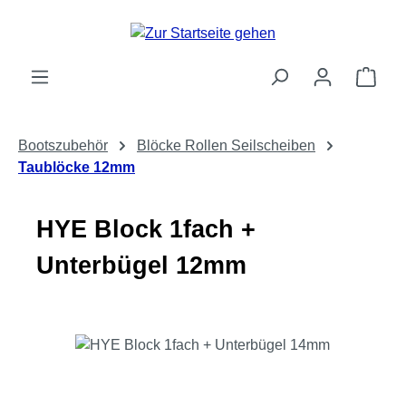
Zum Hauptinhalt springen
Ware
Bootszubehör
Blöcke Rollen Seilscheiben
Taublöcke 12mm
HYE Block 1fach +
Unterbügel 12mm
Bildergalerie überspringen