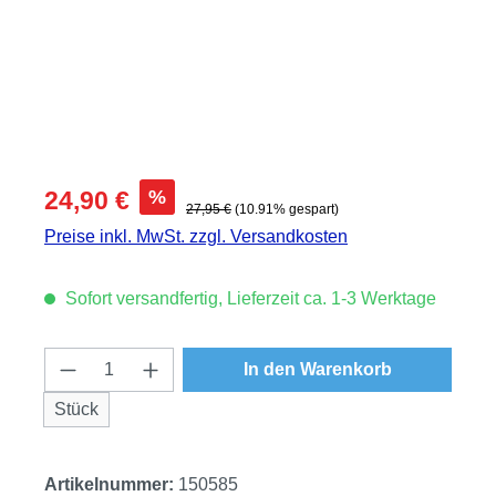
Verkaufspreis:
%
24,90 €
Regulärer Preis:
27,95 €
(10.91% gespart)
Preise inkl. MwSt. zzgl. Versandkosten
Sofort versandfertig, Lieferzeit ca. 1-3 Werktage
Produkt Anzahl: Gib den gewünschten Wert
In den Warenkorb
Stück
Artikelnummer:
150585