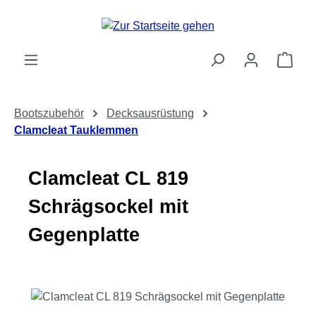
Zum Hauptinhalt springen
Ware
Bootszubehör
Decksausrüstung
Clamcleat Tauklemmen
Clamcleat CL 819
Schrägsockel mit
Gegenplatte
Bildergalerie überspringen