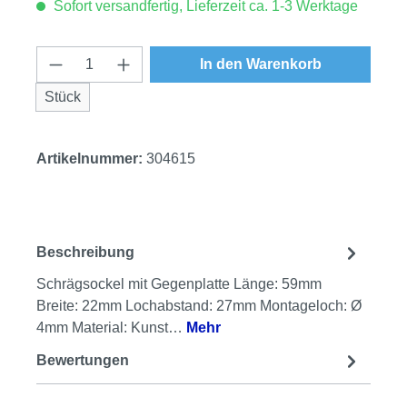
Sofort versandfertig, Lieferzeit ca. 1-3 Werktage
Produkt Anzahl: Gib den gewünschten Wert
In den Warenkorb
Stück
Artikelnummer:
304615
Beschreibung
Schrägsockel mit Gegenplatte Länge: 59mm
Breite: 22mm Lochabstand: 27mm Montageloch: Ø
4mm Material: Kunst…
Mehr
Bewertungen