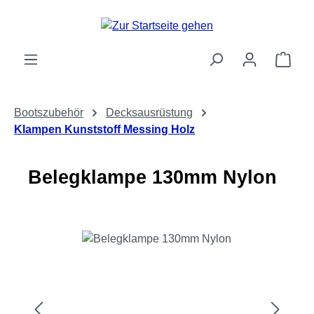
Zum Hauptinhalt springen
Ware
Bootszubehör
Decksausrüstung
Klampen Kunststoff Messing Holz
Belegklampe 130mm Nylon
Bildergalerie überspringen