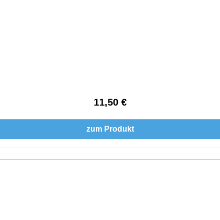
11,50 €
Regulärer Preis:
zum Produkt