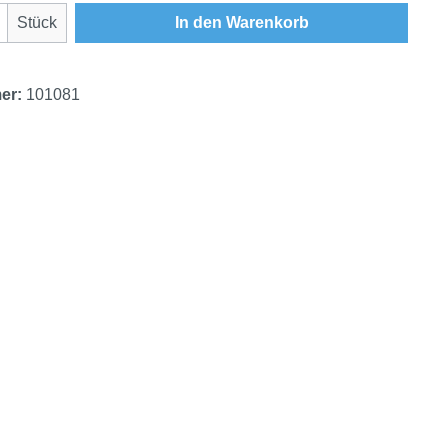
Anzahl: Gib den gewünschten Wert ein oder
Stück
In den Warenkorb
er:
101081