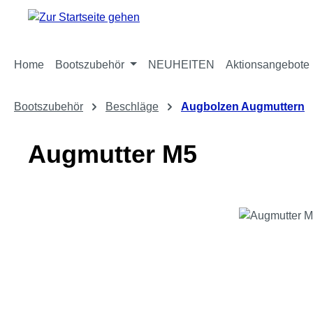
m Hauptinhalt springen
Zur Suche springen
Zur Hauptnavigation springen
Home
Bootszubehör
NEUHEITEN
Aktionsangebote
Bootszubehör
Beschläge
Augbolzen Augmuttern
Augmutter M5
Bildergalerie überspringen