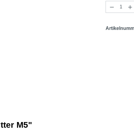
Produkt 
Artikelnumm
tter M5"