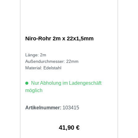
Niro-Rohr 2m x 22x1,5mm
Länge: 2m
Außendurchmesser: 22mm
Material: Edelstahl
Nur Abholung im Ladengeschäft
möglich
Artikelnummer:
103415
41,90 €
Regulärer Preis: