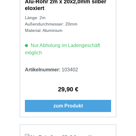
Alu-Rohr 2m x 20x2,0mm silber
eloxiert
Länge: 2m
Außendurchmesser: 20mm
Material: Aluminium
Nur Abholung im Ladengeschäft
möglich
Artikelnummer:
103402
29,90 €
Regulärer Preis:
zum Produkt