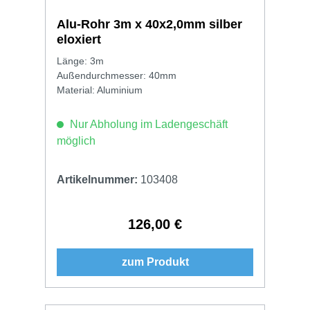
Alu-Rohr 3m x 40x2,0mm silber
eloxiert
Länge: 3m
Außendurchmesser: 40mm
Material: Aluminium
Nur Abholung im Ladengeschäft
möglich
Artikelnummer:
103408
126,00 €
Regulärer Preis:
zum Produkt