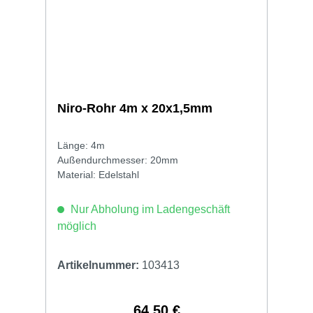
Niro-Rohr 4m x 20x1,5mm
Länge: 4m
Außendurchmesser: 20mm
Material: Edelstahl
Nur Abholung im Ladengeschäft
möglich
Artikelnummer:
103413
64,50 €
Regulärer Preis: