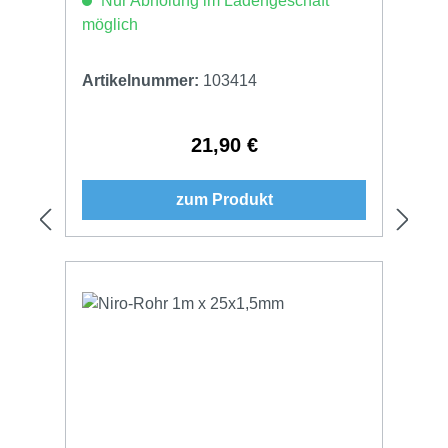
Nur Abholung im Ladengeschäft
möglich
Artikelnummer:
103414
21,90 €
Regulärer Preis:
zum Produkt