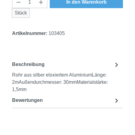
Produkt Anzahl: Gib den gewünschten Wert
In den Warenkorb
Stück
Artikelnummer:
103405
Beschreibung
Rohr aus silber eloxiertem AluminiumLänge:
2mAußendurchmesser: 30mmMaterialstärke:
1,5mm
Bewertungen