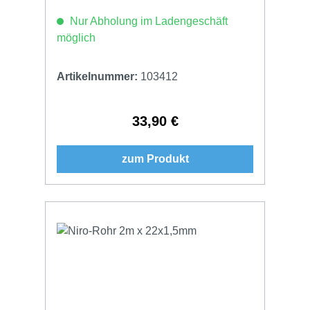
Nur Abholung im Ladengeschäft
möglich
Artikelnummer:
103412
33,90 €
Regulärer Preis:
zum Produkt