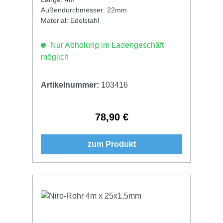
Außendurchmesser: 22mm
Material: Edelstahl
Nur Abholung im Ladengeschäft
möglich
Artikelnummer:
103416
78,90 €
Regulärer Preis:
zum Produkt