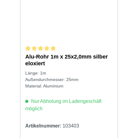
Durchschnittliche Bewertung von 5 von 5 Sternen
Alu-Rohr 1m x 25x2,0mm silber
eloxiert
Länge: 1m
Außendurchmesser: 25mm
Material: Aluminium
Nur Abholung im Ladengeschäft
möglich
Artikelnummer:
103403