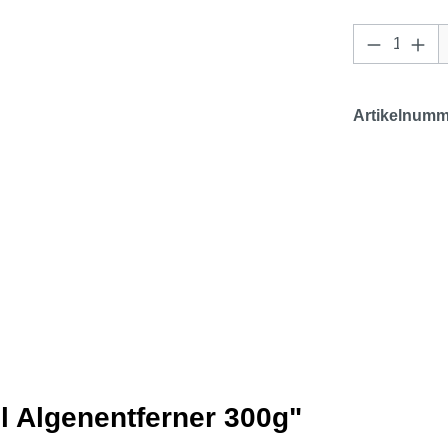
Produkt 
Artikelnumm
l Algenentferner 300g"