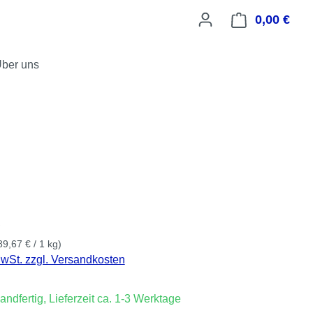
0,00 €
Ware
ber uns
is:
€
89,67 € / 1 kg)
MwSt. zzgl. Versandkosten
andfertig, Lieferzeit ca. 1-3 Werktage