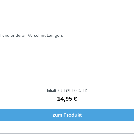
Öl und anderen Verschmutzungen.
Inhalt:
0.5 l
(29,90 € / 1 l)
14,95 €
Regulärer Preis:
zum Produkt