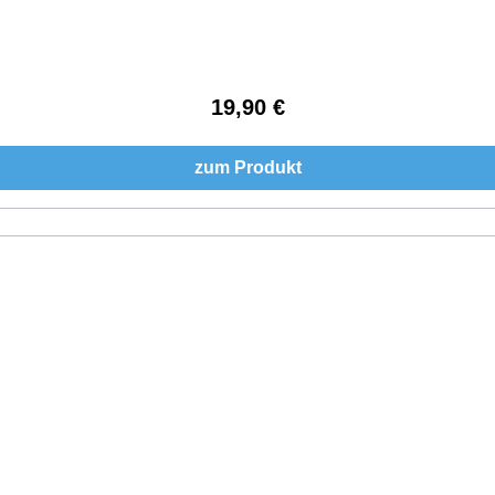
19,90 €
Regulärer Preis:
zum Produkt