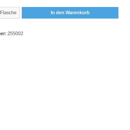
Anzahl: Gib den gewünschten Wert ein oder
Flasche
In den Warenkorb
er:
255002