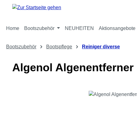
m Hauptinhalt springen
Zur Suche springen
Zur Hauptnavigation springen
Home
Bootszubehör
NEUHEITEN
Aktionsangebote
Bootszubehör
Bootspflege
Reiniger diverse
Algenol Algenentferner
Bildergalerie überspringen