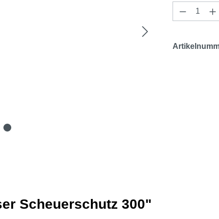
Produkt 
Artikelnumm
ser Scheuerschutz 300"