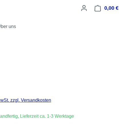
0,00 €
Ware
ber uns
is:
€
MwSt. zzgl. Versandkosten
andfertig, Lieferzeit ca. 1-3 Werktage