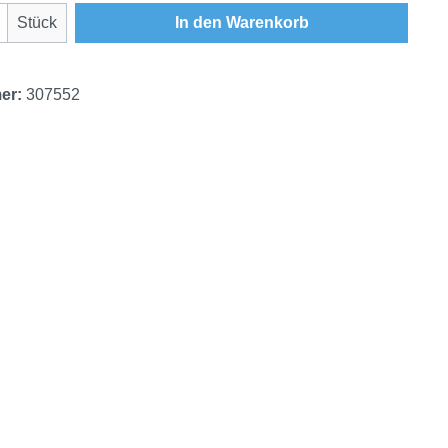
Anzahl: Gib den gewünschten Wert ein oder
Stück
In den Warenkorb
er:
307552