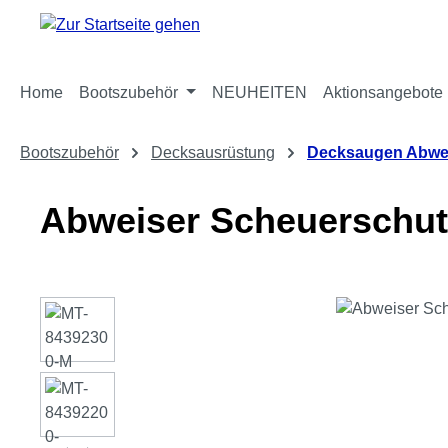
m Hauptinhalt springen
Zur Suche springen
Zur Hauptnavigation springen
Home
Bootszubehör
NEUHEITEN
Aktionsangebote
Bootszubehör
Decksausrüstung
Decksaugen Abwe
Abweiser Scheuerschut
Bildergalerie überspringen