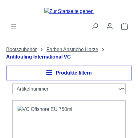
Zum Hauptinhalt springen
Ware
Bootszubehör
Farben Anstriche Harze
Antifouling International VC
Produkte filtern