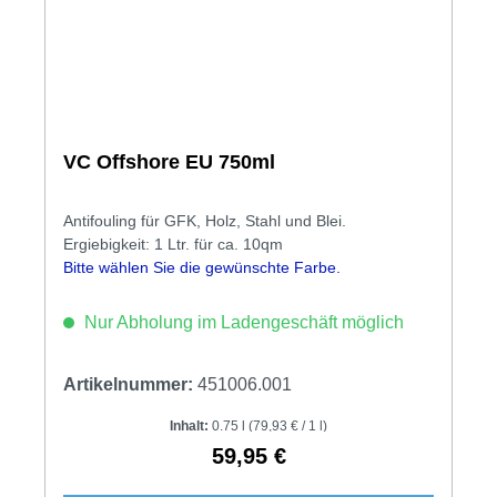
VC Offshore EU 750ml
Antifouling für GFK, Holz, Stahl und Blei.
Ergiebigkeit: 1 Ltr. für ca. 10qm
Bitte wählen Sie die gewünschte Farbe.
Nur Abholung im Ladengeschäft möglich
Artikelnummer:
451006.001
Inhalt:
0.75 l
(79,93 € / 1 l)
59,95 €
Regulärer Preis: