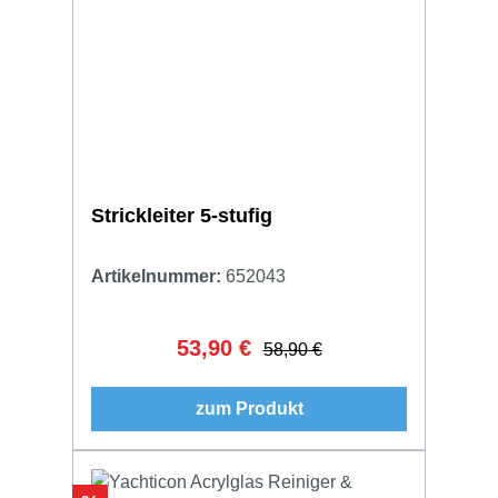
Strickleiter 5-stufig
Artikelnummer:
652043
53,90 €
Verkaufspreis:
Regulärer Preis:
58,90 €
zum Produkt