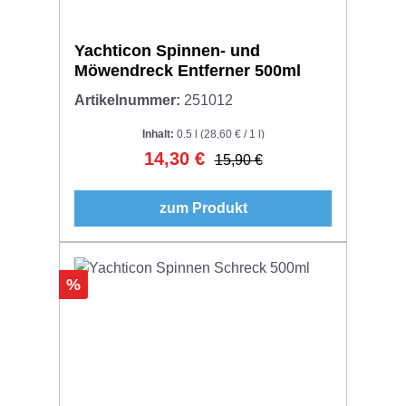
Yachticon Spinnen- und
Möwendreck Entferner 500ml
Artikelnummer:
251012
Inhalt:
0.5 l
(28,60 € / 1 l)
14,30 €
Verkaufspreis:
Regulärer Preis:
15,90 €
zum Produkt
Rabatt
%