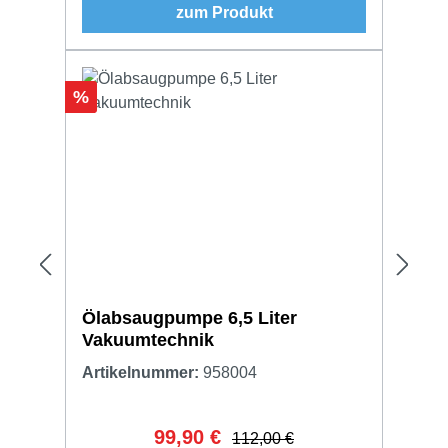
zum Produkt
Rabatt
%
Ölabsaugpumpe 6,5 Liter
Vakuumtechnik
Artikelnummer:
958004
99,90 €
Verkaufspreis:
Regulärer Preis:
112,00 €