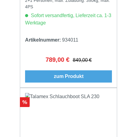
2+1 Personen, max. Zuladung: 350kg, max.
4PS
Sofort versandfertig, Lieferzeit ca. 1-3
Werktage
Artikelnummer:
934011
789,00 €
Verkaufspreis:
Regulärer Preis:
849,00 €
zum Produkt
Rabatt
%