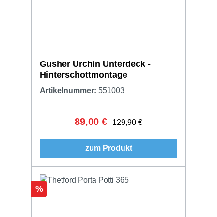
Gusher Urchin Unterdeck -
Hinterschottmontage
Artikelnummer:
551003
89,00 €
Verkaufspreis:
Regulärer Preis:
129,90 €
zum Produkt
Rabatt
%