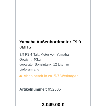
Yamaha Außenbordmotor F9.9
JMHS
9,9 PS 4-Takt Motor von Yamaha
Gewicht: 40kg
separater Benzintank: 12 Liter im
Lieferumfang
Abholbereit in ca. 5-7 Werktagen
Artikelnummer:
952305
3.049,00 €
Regulärer Preis: