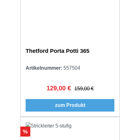
Thetford Porta Potti 365
Artikelnummer:
557504
129,00 €
Verkaufspreis:
Regulärer Preis:
159,00 €
zum Produkt
Rabatt
%