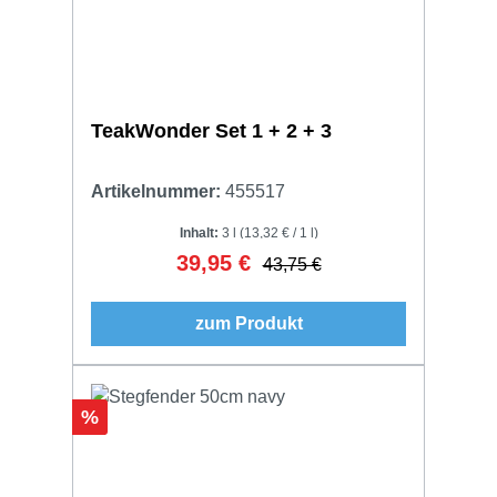
TeakWonder Set 1 + 2 + 3
Artikelnummer:
455517
Inhalt:
3 l
(13,32 € / 1 l)
39,95 €
Verkaufspreis:
Regulärer Preis:
43,75 €
zum Produkt
Rabatt
%