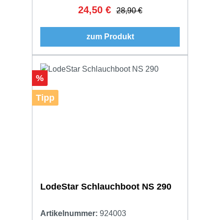
24,50 €
Verkaufspreis:
Regulärer Preis:
28,90 €
zum Produkt
Rabatt
%
Tipp
LodeStar Schlauchboot NS 290
Artikelnummer:
924003