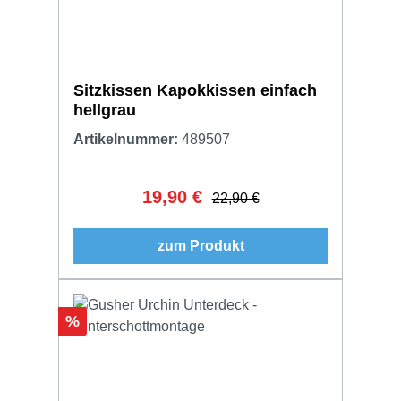
Sitzkissen Kapokkissen einfach
hellgrau
Artikelnummer:
489507
19,90 €
Verkaufspreis:
Regulärer Preis:
22,90 €
zum Produkt
Rabatt
%