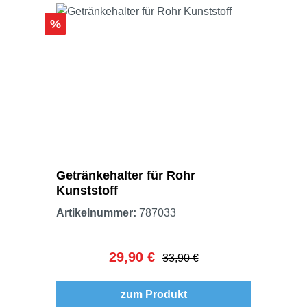
Rabatt
%
Getränkehalter für Rohr
Kunststoff
Artikelnummer:
787033
29,90 €
Verkaufspreis:
Regulärer Preis:
33,90 €
zum Produkt