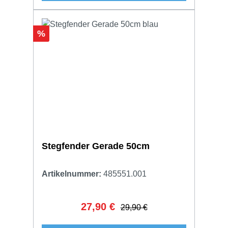
Rabatt
%
Stegfender Gerade 50cm
Artikelnummer:
485551.001
27,90 €
Verkaufspreis:
Regulärer Preis:
29,90 €