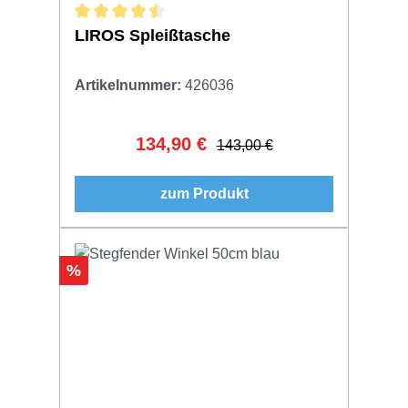
Durchschnittliche Bewertung von 4.5 von 5 Sternen
LIROS Spleißtasche
Artikelnummer:
426036
134,90 €
Verkaufspreis:
Regulärer Preis:
143,00 €
zum Produkt
Rabatt
%