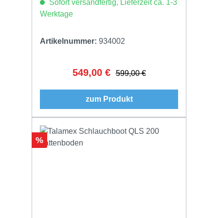
Sofort versandfertig, Lieferzeit ca. 1-3
Werktage
Artikelnummer:
934002
549,00 €
Verkaufspreis:
Regulärer Preis:
599,00 €
zum Produkt
Rabatt
%