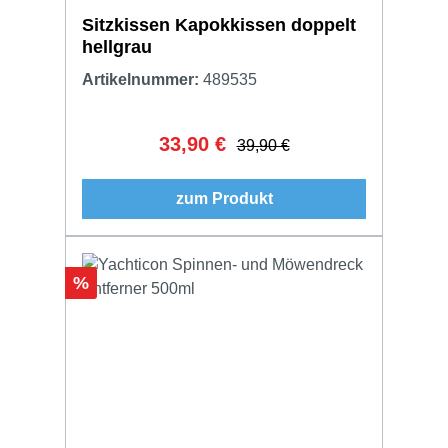
Sitzkissen Kapokkissen doppelt
hellgrau
Artikelnummer:
489535
33,90 €
Verkaufspreis:
Regulärer Preis:
39,90 €
zum Produkt
Rabatt
%