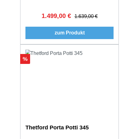
1.499,00 €
Verkaufspreis:
Regulärer Preis:
1.639,00 €
zum Produkt
Rabatt
%
Thetford Porta Potti 345