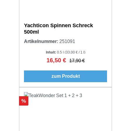
Yachticon Spinnen Schreck
500ml
Artikelnummer:
251091
Inhalt:
0.5 l
(33,00 € / 1 l)
16,50 €
Verkaufspreis:
Regulärer Preis:
17,90 €
zum Produkt
Rabatt
%