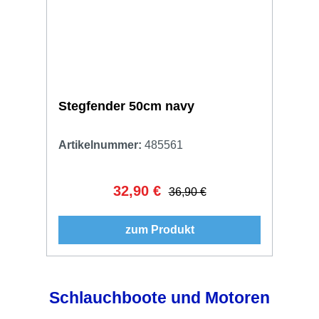
Stegfender 50cm navy
Artikelnummer:
485561
32,90 €
Verkaufspreis:
Regulärer Preis:
36,90 €
zum Produkt
Produktgalerie überspringen
Schlauchboote und Motoren