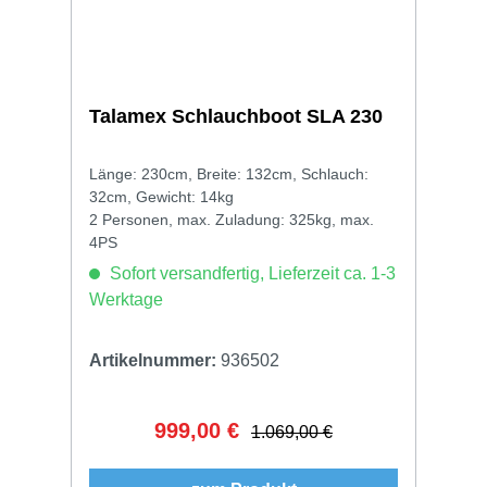
Talamex Schlauchboot SLA 230
Länge: 230cm, Breite: 132cm, Schlauch:
32cm, Gewicht: 14kg
2 Personen, max. Zuladung: 325kg, max.
4PS
Sofort versandfertig, Lieferzeit ca. 1-3
Werktage
Artikelnummer:
936502
999,00 €
Verkaufspreis:
Regulärer Preis:
1.069,00 €