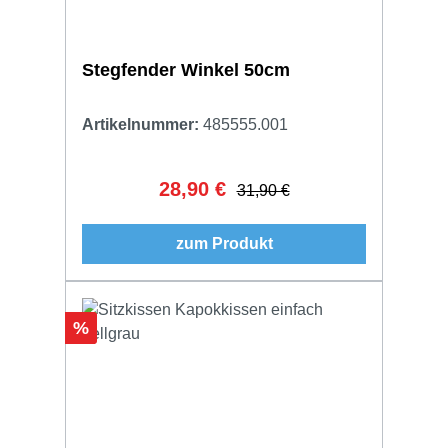
Stegfender Winkel 50cm
Artikelnummer:
485555.001
28,90 €
Verkaufspreis:
Regulärer Preis:
31,90 €
zum Produkt
Rabatt
%