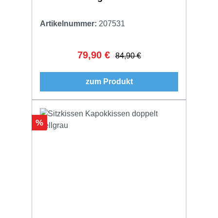
Artikelnummer:
207531
79,90 €
Verkaufspreis:
Regulärer Preis:
84,90 €
zum Produkt
Rabatt
%