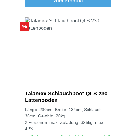
zum Produkt
Rabatt
%
Talamex Schlauchboot QLS 230
Lattenboden
Länge: 230cm, Breite: 134cm, Schlauch:
36cm, Gewicht: 20kg
2 Personen, max. Zuladung: 325kg, max.
4PS