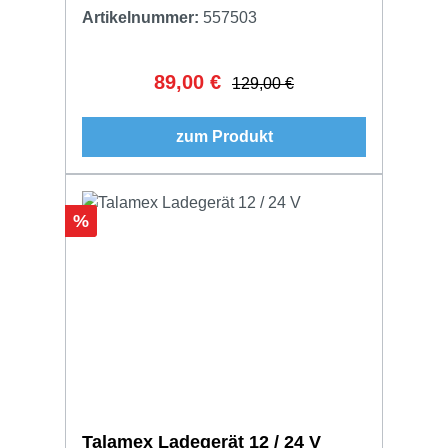
Artikelnummer:
557503
89,00 €
Verkaufspreis:
Regulärer Preis:
129,00 €
zum Produkt
Rabatt
%
Talamex Ladegerät 12 / 24 V