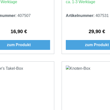
3 Werktage
ca. 1-3 Werktage
elnummer:
407507
Artikelnummer:
407531
16,90 €
29,90 €
Regulärer Preis:
Regulärer 
zum Produkt
zum Produkt