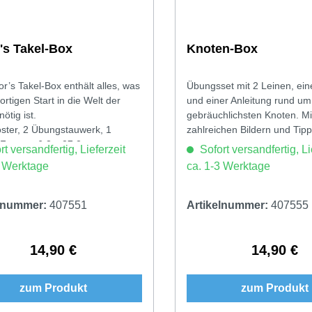
r's Takel-Box
Knoten-Box
or’s Takel-Box enthält alles, was
Übungsset mit 2 Leinen, ei
rtigen Start in die Welt der
und einer Anleitung rund um
ötig ist.
gebräuchlichsten Knoten. Mi
oster, 2 Übungstauwerk, 1
zahlreichen Bildern und Tipp
 Format: 6,3 x 27,2 cm
t versandfertig, Lieferzeit
Sofort versandfertig, Li
3 Werktage
ca. 1-3 Werktage
elnummer:
407551
Artikelnummer:
407555
14,90 €
14,90 €
Regulärer Preis:
Regulärer 
zum Produkt
zum Produkt