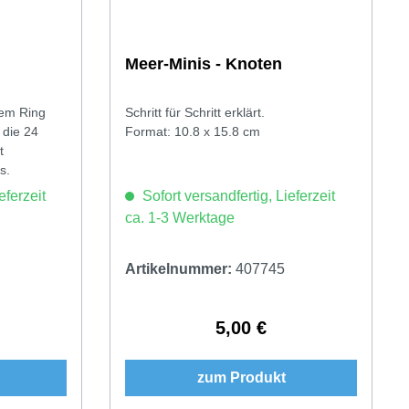
Meer-Minis - Knoten
nem Ring
Schritt für Schritt erklärt.
 die 24
Format: 10.8 x 15.8 cm
t
s.
eferzeit
Sofort versandfertig, Lieferzeit
ca. 1-3 Werktage
Artikelnummer:
407745
5,00 €
Preis:
Regulärer Preis:
zum Produkt