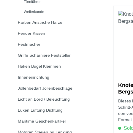
Törnführer
Wetterkunde
Farben Anstriche Harze
Fender Kissen
Festmacher
Griffe Scharniere Feststeller
Haken Bügel Klemmen
Inneneinrichtung
Knote
Jollenbedarf Jollenbeschläge
Bergs
Jarm
Licht an Bord / Beleuchtung
Dieses B
Schritt
Luken Lüftung Dichtung
den ver
Format:
Maritime Geschenkartikel
Sofor
Motoren Steuerung Lenkung