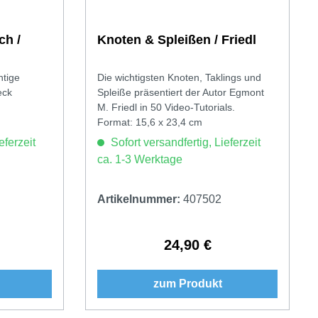
ch /
Knoten & Spleißen / Friedl
htige
Die wichtigsten Knoten, Taklings und
eck
Spleiße präsentiert der Autor Egmont
M. Friedl in 50 Video-Tutorials.
Format: 15,6 x 23,4 cm
eferzeit
Sofort versandfertig, Lieferzeit
ca. 1-3 Werktage
Artikelnummer:
407502
24,90 €
Preis:
Regulärer Preis:
zum Produkt