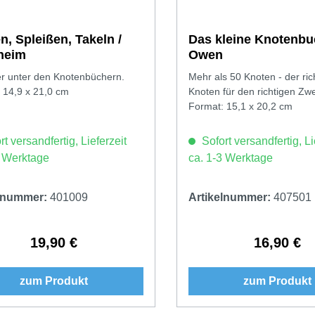
n, Spleißen, Takeln /
Das kleine Knotenbu
heim
Owen
er unter den Knotenbüchern.
Mehr als 50 Knoten - der ric
 14,9 x 21,0 cm
Knoten für den richtigen Zw
Format: 15,1 x 20,2 cm
t versandfertig, Lieferzeit
Sofort versandfertig, Li
3 Werktage
ca. 1-3 Werktage
elnummer:
401009
Artikelnummer:
407501
19,90 €
16,90 €
Regulärer Preis:
Regulärer 
zum Produkt
zum Produkt