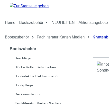
m Hauptinhalt springen
Zur Suche springen
Zur Hauptnavigation springen
Home
Bootszubehör
NEUHEITEN
Aktionsangebote
Bootszubehör
Fachliteratur Karten Medien
Knotenb
Bootszubehör
Beschläge
Blöcke Rollen Seilscheiben
Bootselektrik Elektrozubehör
Bootspflege
Decksausrüstung
Fachliteratur Karten Medien