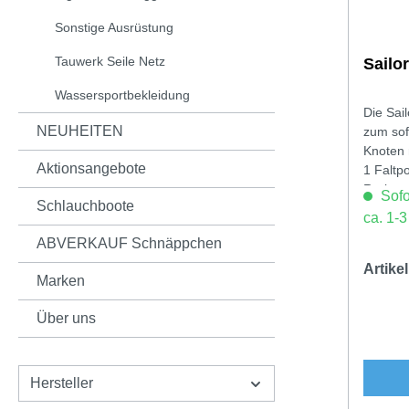
Sonstige Ausrüstung
Tauwerk Seile Netz
Sailo
Wassersportbekleidung
Die Sail
NEUHEITEN
zum sofo
Knoten n
Aktionsangebote
1 Faltp
Roring,
Sofor
Schlauchboote
ca. 1-
ABVERKAUF Schnäppchen
Artik
Marken
Über uns
Hersteller