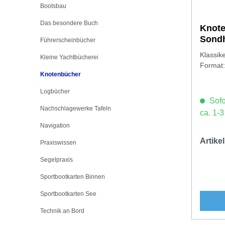
Bootsbau
Das besondere Buch
Knote
Sond
Führerscheinbücher
Klassik
Kleine Yachtbücherei
Format:
Knotenbücher
Logbücher
Sofor
Nachschlagewerke Tafeln
ca. 1-
Navigation
Artik
Praxiswissen
Segelpraxis
Sportbootkarten Binnen
Sportbootkarten See
Technik an Bord