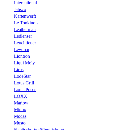
International
Jabsco
Kartenwerft
Le Tonkinois
Leatherman
Ledlenser
Leuchtfeuer
Lewmar
Liontron
Liqui Moly
Liros
LodeStar
Lotus Grill
Louis Poser
LOXX
Marlow
Minox
Modas
Musto
Nautische Veröffentlichung