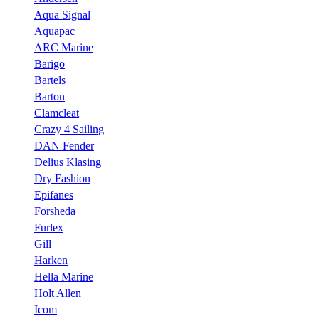
Aqua Signal
Aquapac
ARC Marine
Barigo
Bartels
Barton
Clamcleat
Crazy 4 Sailing
DAN Fender
Delius Klasing
Dry Fashion
Epifanes
Forsheda
Furlex
Gill
Harken
Hella Marine
Holt Allen
Icom