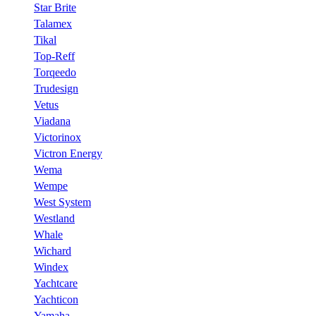
Star Brite
Talamex
Tikal
Top-Reff
Torqeedo
Trudesign
Vetus
Viadana
Victorinox
Victron Energy
Wema
Wempe
West System
Westland
Whale
Wichard
Windex
Yachtcare
Yachticon
Yamaha