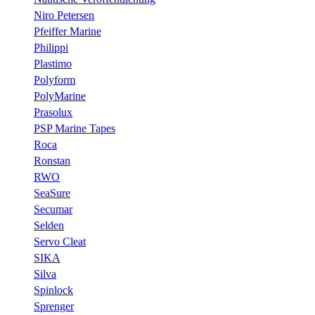
Niro Petersen
Pfeiffer Marine
Philippi
Plastimo
Polyform
PolyMarine
Prasolux
PSP Marine Tapes
Roca
Ronstan
RWO
SeaSure
Secumar
Selden
Servo Cleat
SIKA
Silva
Spinlock
Sprenger