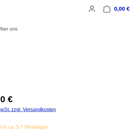
0,00 €
Ware
ber uns
is:
0 €
MwSt. zzgl. Versandkosten
t in ca. 5-7 Werktagen