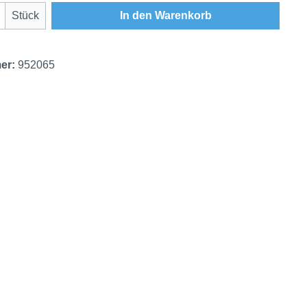
Anzahl: Gib den gewünschten Wert ein oder
Stück
In den Warenkorb
er:
952065