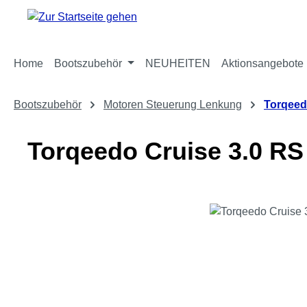
m Hauptinhalt springen
Zur Suche springen
Zur Hauptnavigation springen
Home
Bootszubehör
NEUHEITEN
Aktionsangebote
Bootszubehör
Motoren Steuerung Lenkung
Torqeed
Torqeedo Cruise 3.0 RS
Bildergalerie überspringen