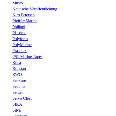
Musto
Nautische Veröffentlichung
Niro Petersen
Pfeiffer Marine
Philippi
Plastimo
Polyform
PolyMarine
Prasolux
PSP Marine Tapes
Roca
Ronstan
RWO
SeaSure
Secumar
Selden
Servo Cleat
SIKA
Silva