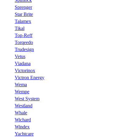
Spinlock
Sprenger
Star Brite
Talamex
Tikal
Top-Reff
Torqeedo
Trudesign
Vetus
Viadana
Victorinox
Victron Energy
Wema
Wempe
West System
Westland
Whale
Wichard
Windex
Yachtcare