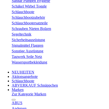
Sanitär Pumpen Hygiene
Schäkel Wirbel Toggle
Schlauchboote
Schlauchbootzubehör
Schlauchbootersatzteile
Schrauben Nieten Bolzen
Segeltechnik
Sicherheitsausrüstung
Signalmittel Flaggen
Sonstige Ausrüstung
Tauwerk Seile Netz
Wassersportbekleidung
NEUHEITEN
Aktionsangebote
Schlauchboote
ABVERKAUF Schnäppchen
Marken
Zur Kategorie Marken
ABUS
Andersen