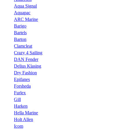
Aqua Signal
Aquapac
ARC Marine
Barigo
Bartels
Barton
Clamcleat
Crazy 4 Sailing
DAN Fender
Delius Klasing
Dry Fashion
Epifanes
Forsheda
Furlex
Gill
Harken
Hella Marine
Holt Allen
Icom