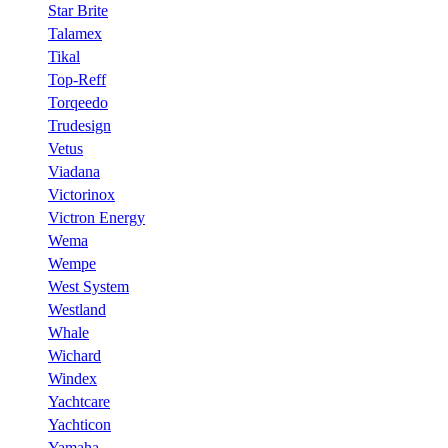
Star Brite
Talamex
Tikal
Top-Reff
Torqeedo
Trudesign
Vetus
Viadana
Victorinox
Victron Energy
Wema
Wempe
West System
Westland
Whale
Wichard
Windex
Yachtcare
Yachticon
Yamaha