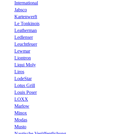
International
Jabsco
Kartenwerft
Le Tonkinois
Leatherman
Ledlenser
Leuchtfeuer
Lewmar
Liontron
Liqui Moly
Liros
LodeStar
Lotus Grill
Louis Poser
LOXX
Marlow
Minox
Modas
Musto
Nautische Veröffentlichung