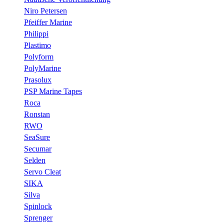
Niro Petersen
Pfeiffer Marine
Philippi
Plastimo
Polyform
PolyMarine
Prasolux
PSP Marine Tapes
Roca
Ronstan
RWO
SeaSure
Secumar
Selden
Servo Cleat
SIKA
Silva
Spinlock
Sprenger