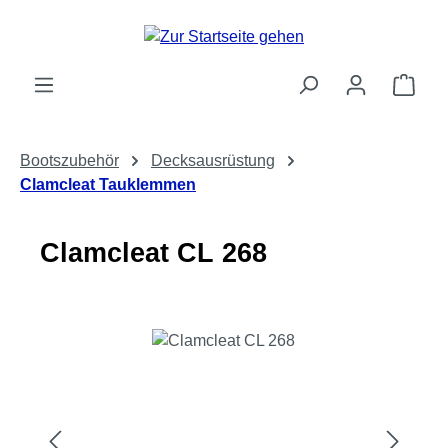
Zum Hauptinhalt springen
Ware
Bootszubehör
Decksausrüstung
Clamcleat Tauklemmen
Clamcleat CL 268
Bildergalerie überspringen