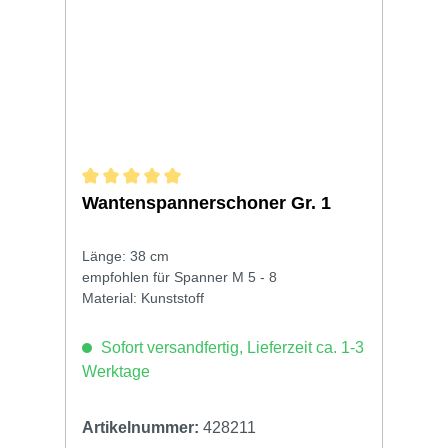
Durchschnittliche Bewertung von 5 von 5 Sternen
Wantenspannerschoner Gr. 1
Länge: 38 cm
empfohlen für Spanner M 5 - 8
Material: Kunststoff
Sofort versandfertig, Lieferzeit ca. 1-3
Werktage
Artikelnummer:
428211