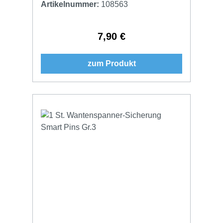
Artikelnummer:
108563
7,90 €
Regulärer Preis:
zum Produkt