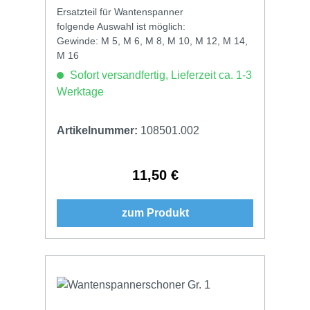
Ersatzteil für Wantenspanner
folgende Auswahl ist möglich:
Gewinde: M 5, M 6, M 8, M 10, M 12, M 14,
M 16
Sofort versandfertig, Lieferzeit ca. 1-3
Werktage
Artikelnummer:
108501.002
11,50 €
Regulärer Preis:
zum Produkt