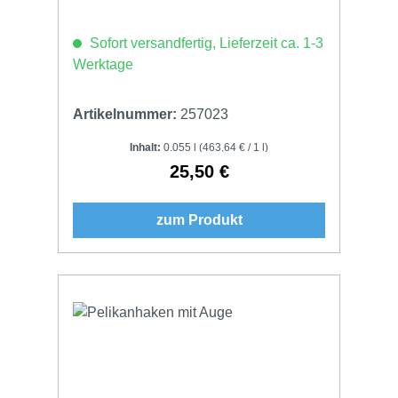
Sofort versandfertig, Lieferzeit ca. 1-3
Werktage
Artikelnummer:
257023
Inhalt:
0.055 l
(463,64 € / 1 l)
25,50 €
Regulärer Preis:
zum Produkt