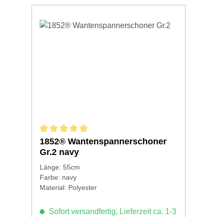
Durchschnittliche Bewertung von 5 von 5 Sternen
1852® Wantenspannerschoner
Gr.2 navy
Länge: 55cm
Farbe: navy
Material: Polyester
Sofort versandfertig, Lieferzeit ca. 1-3