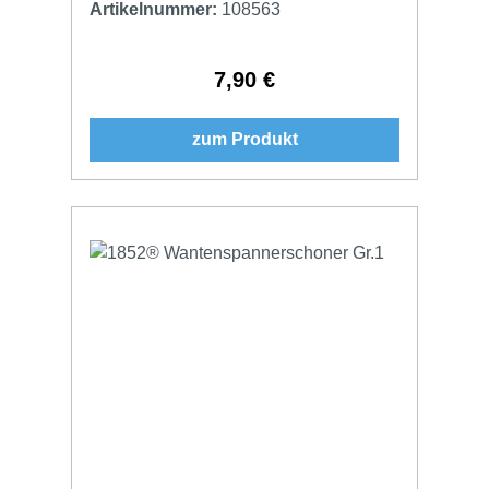
Artikelnummer:
108563
7,90 €
Regulärer Preis:
zum Produkt