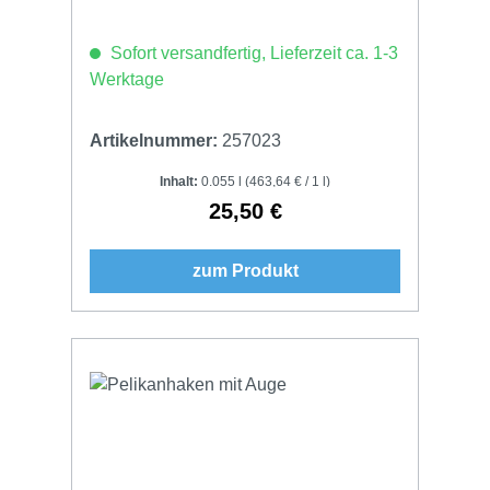
Sofort versandfertig, Lieferzeit ca. 1-3
Werktage
Artikelnummer:
257023
Inhalt:
0.055 l
(463,64 € / 1 l)
25,50 €
Regulärer Preis:
zum Produkt