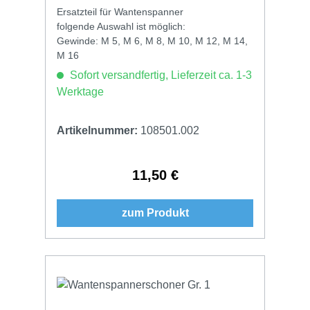
Ersatzteil für Wantenspanner
folgende Auswahl ist möglich:
Gewinde: M 5, M 6, M 8, M 10, M 12, M 14,
M 16
Sofort versandfertig, Lieferzeit ca. 1-3
Werktage
Artikelnummer:
108501.002
11,50 €
Regulärer Preis:
zum Produkt