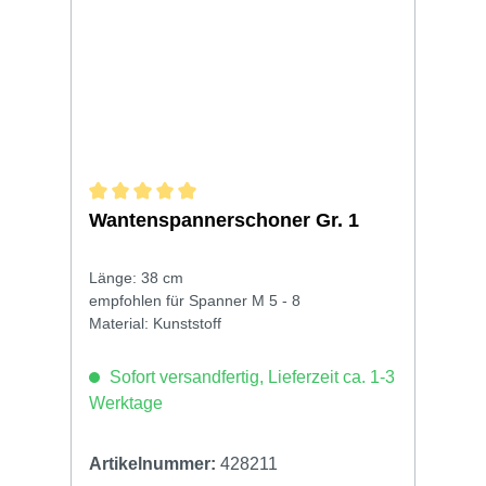
Durchschnittliche Bewertung von 5 von 5 Sternen
Wantenspannerschoner Gr. 1
Länge: 38 cm
empfohlen für Spanner M 5 - 8
Material: Kunststoff
Sofort versandfertig, Lieferzeit ca. 1-3
Werktage
Artikelnummer:
428211