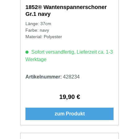
1852® Wantenspannerschoner
Gr.1 navy
Länge: 37cm
Farbe: navy
Material: Polyester
Sofort versandfertig, Lieferzeit ca. 1-3
Werktage
Artikelnummer:
428234
19,90 €
Regulärer Preis:
zum Produkt