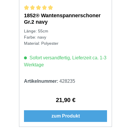
Durchschnittliche Bewertung von 5 von 5 Sternen
1852® Wantenspannerschoner
Gr.2 navy
Länge: 55cm
Farbe: navy
Material: Polyester
Sofort versandfertig, Lieferzeit ca. 1-3
Werktage
Artikelnummer:
428235
21,90 €
Regulärer Preis:
zum Produkt