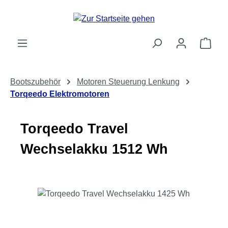
Zum Hauptinhalt springen
Ware
Bootszubehör
Motoren Steuerung Lenkung
Torqeedo Elektromotoren
Torqeedo Travel
Wechselakku 1512 Wh
Bildergalerie überspringen