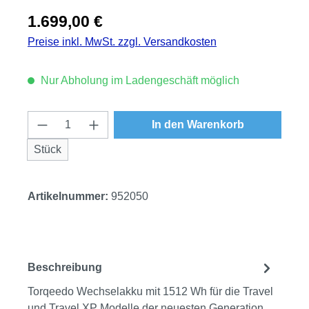
Regulärer Preis:
1.699,00 €
Preise inkl. MwSt. zzgl. Versandkosten
Nur Abholung im Ladengeschäft möglich
Produkt Anzahl: Gib den gewünschten Wert
In den Warenkorb
Stück
Artikelnummer:
952050
Beschreibung
Torqeedo Wechselakku mit 1512 Wh für die Travel
und Travel XP Modelle der neuesten Generation.