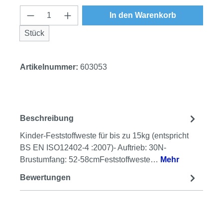
Produkt Anzahl: Gib den gewünschten Wert
In den Warenkorb
Stück
Artikelnummer:
603053
Beschreibung
Kinder-Feststoffweste für bis zu 15kg (entspricht
BS EN ISO12402-4 :2007)- Auftrieb: 30N-
Brustumfang: 52-58cmFeststoffweste…
Mehr
Bewertungen