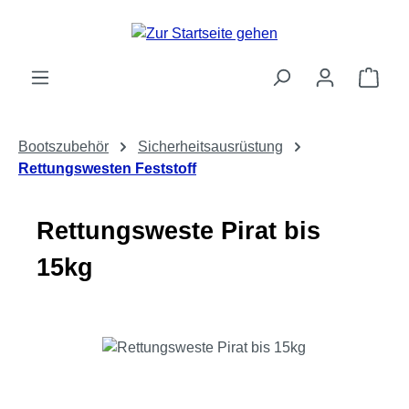
Zum Hauptinhalt springen
Ware
Bootszubehör
Sicherheitsausrüstung
Rettungswesten Feststoff
Rettungsweste Pirat bis
15kg
Bildergalerie überspringen