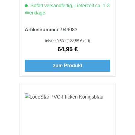
Sofort versandfertig, Lieferzeit ca. 1-3
Werktage
Artikelnummer:
949083
Inhalt:
0.53 l
(122,55 € / 1 l)
64,95 €
Regulärer Preis:
zum Produkt