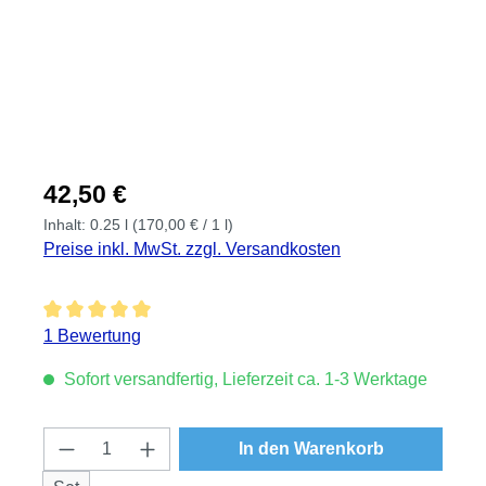
Regulärer Preis:
42,50 €
Inhalt:
0.25 l
(170,00 € / 1 l)
Preise inkl. MwSt. zzgl. Versandkosten
Durchschnittliche Bewertung von 5 von 5 Sternen
1 Bewertung
Sofort versandfertig, Lieferzeit ca. 1-3 Werktage
Produkt Anzahl: Gib den gewünschten Wert
In den Warenkorb