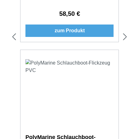
58,50 €
Regulärer Preis:
zum Produkt
PolyMarine Schlauchboot-