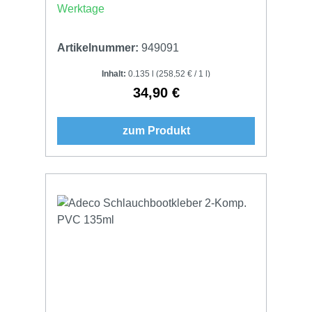
Werktage
Artikelnummer:
949091
Inhalt:
0.135 l
(258,52 € / 1 l)
34,90 €
Regulärer Preis:
zum Produkt