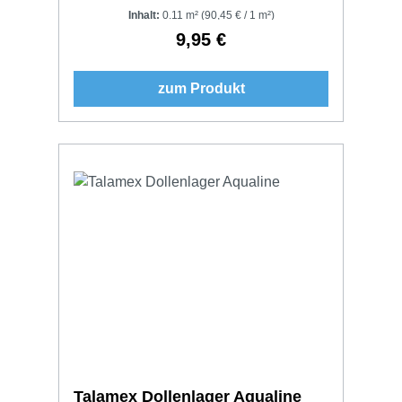
Inhalt:
0.11 m²
(90,45 € / 1 m²)
9,95 €
Regulärer Preis:
zum Produkt
Talamex Dollenlager Aqualine