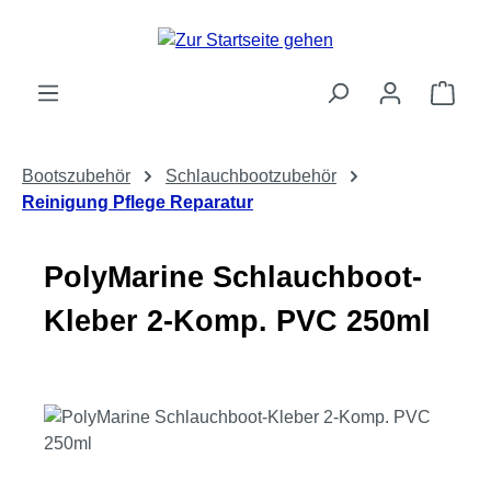
Zum Hauptinhalt springen
Ware
Bootszubehör
Schlauchbootzubehör
Reinigung Pflege Reparatur
PolyMarine Schlauchboot-
Kleber 2-Komp. PVC 250ml
Bildergalerie überspringen