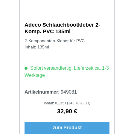
Adeco Schlauchbootkleber 2-
Komp. PVC 135ml
2-Komponenten-Kleber für PVC
Inhalt: 135ml
Sofort versandfertig, Lieferzeit ca. 1-3
Werktage
Artikelnummer:
949081
Inhalt:
0.135 l
(243,70 € / 1 l)
32,90 €
Regulärer Preis:
zum Produkt