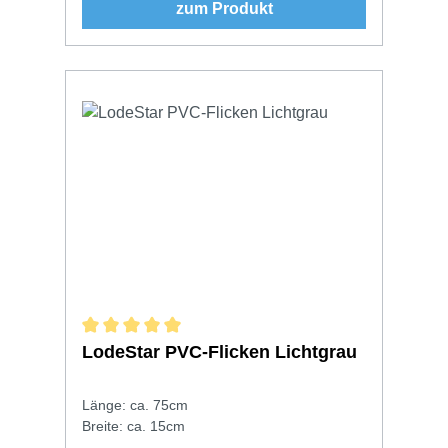
zum Produkt
Durchschnittliche Bewertung von 5 von 5 Sternen
LodeStar PVC-Flicken Lichtgrau
Länge: ca. 75cm
Breite: ca. 15cm