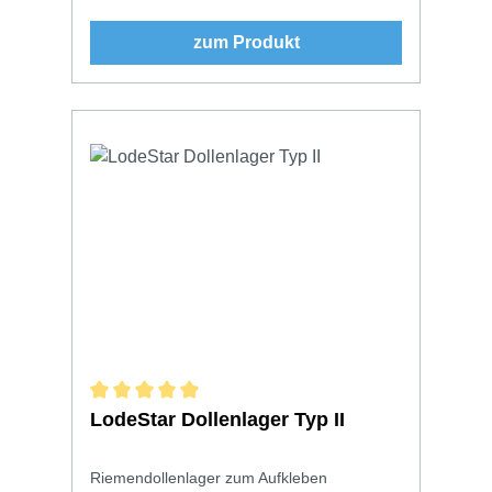
zum Produkt
Durchschnittliche Bewertung von 5 von 5 Sternen
LodeStar Dollenlager Typ II
Riemendollenlager zum Aufkleben