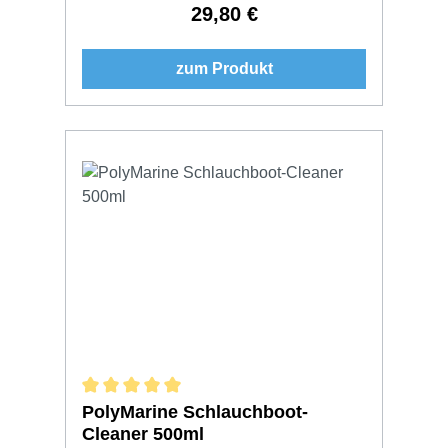
29,80 €
Regulärer Preis:
zum Produkt
Durchschnittliche Bewertung von 5 von 5 Sternen
PolyMarine Schlauchboot-
Cleaner 500ml