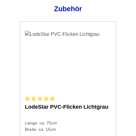
Produktgalerie überspringen
Zubehör
Durchschnittliche Bewertung von 5 von 5 Sternen
LodeStar PVC-Flicken Lichtgrau
Länge: ca. 75cm
Breite: ca. 15cm