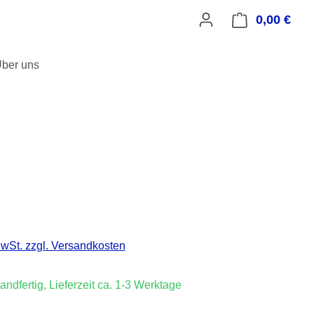
0,00 €
Ware
ber uns
is:
€
MwSt. zzgl. Versandkosten
andfertig, Lieferzeit ca. 1-3 Werktage