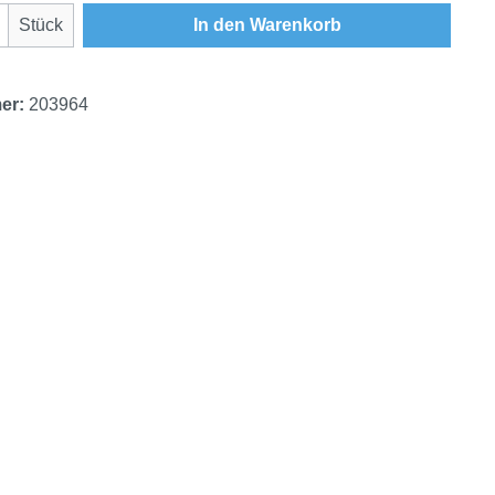
Anzahl: Gib den gewünschten Wert ein oder
Stück
In den Warenkorb
er:
203964