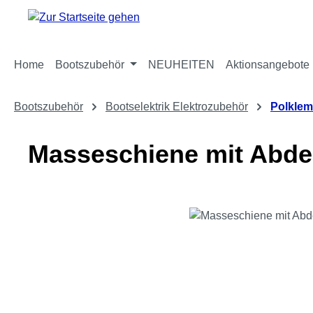
m Hauptinhalt springen
Zur Suche springen
Zur Hauptnavigation springen
Home
Bootszubehör
NEUHEITEN
Aktionsangebote
Bootszubehör
Bootselektrik Elektrozubehör
Polkle
Masseschiene mit Abde
Bildergalerie überspringen