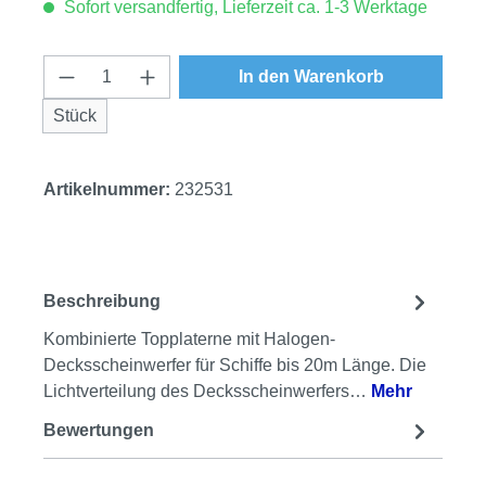
Sofort versandfertig, Lieferzeit ca. 1-3 Werktage
Produkt Anzahl: Gib den gewünschten Wert
In den Warenkorb
Stück
Artikelnummer:
232531
Beschreibung
Kombinierte Topplaterne mit Halogen-
Decksscheinwerfer für Schiffe bis 20m Länge. Die
Lichtverteilung des Decksscheinwerfers…
Mehr
Bewertungen