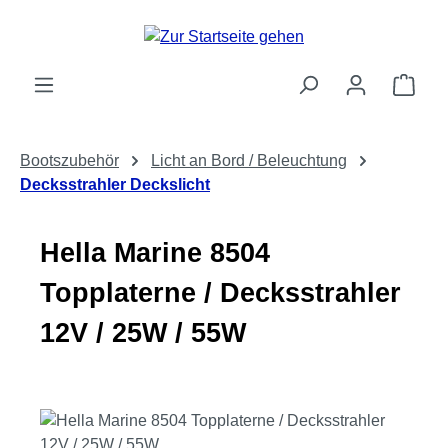
Zum Hauptinhalt springen
Ware
Bootszubehör
Licht an Bord / Beleuchtung
Decksstrahler Deckslicht
Hella Marine 8504
Topplaterne / Decksstrahler
12V / 25W / 55W
Bildergalerie überspringen